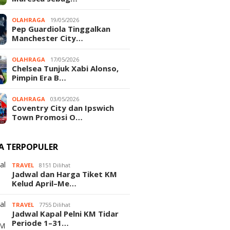
OLAHRAGA
19/05/2026
Pep Guardiola Tinggalkan
Manchester City…
OLAHRAGA
17/05/2026
Chelsea Tunjuk Xabi Alonso,
Pimpin Era B…
OLAHRAGA
03/05/2026
Coventry City dan Ipswich
Town Promosi O…
TA TERPOPULER
TRAVEL
8151 Dilihat
Jadwal dan Harga Tiket KM
Kelud April–Me…
TRAVEL
7755 Dilihat
Jadwal Kapal Pelni KM Tidar
Periode 1–31…