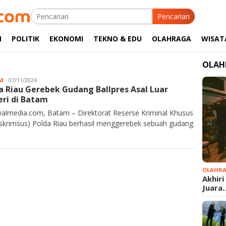
Pencarian
M
POLITIK
EKONOMI
TEKNO & EDU
OLAHRAGA
WISAT
OLAH
M
Kurawalmedia
07/11/2024
a Riau Gerebek Gudang Ballpres Asal Luar
ri di Batam
almedia.com, Batam – Direktorat Reserse Kriminal Khusus
eskrimsus) Polda Riau berhasil menggerebek sebuah gudang
OLAHR
Akhiri
Juara