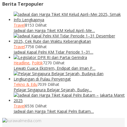
Berita Terpopuler
Travel
8153 Dilihat
Jadwal dan Harga Tiket KM Kelud April–Me…
Travel
7758 Dilihat
Jadwal Kapal Pelni KM Tidar Periode 1–31…
Headline
,
Politik
7270 Dilihat
Lewati Cuaca Ekstrem, Endipat dan Iman P…
Tekno & Edu
7039 Dilihat
Pelajar Singapura Belajar Sejarah, Buday…
Travel
6536 Dilihat
Jadwal dan Harga Tiket Kapal Pelni Batam…