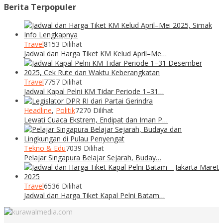
Berita Terpopuler
Travel
8153 Dilihat
Jadwal dan Harga Tiket KM Kelud April–Me…
Travel
7757 Dilihat
Jadwal Kapal Pelni KM Tidar Periode 1–31…
Headline
,
Politik
7270 Dilihat
Lewati Cuaca Ekstrem, Endipat dan Iman P…
Tekno & Edu
7039 Dilihat
Pelajar Singapura Belajar Sejarah, Buday…
Travel
6536 Dilihat
Jadwal dan Harga Tiket Kapal Pelni Batam…