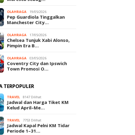
OLAHRAGA
19/05/2026
Pep Guardiola Tinggalkan
Manchester City…
OLAHRAGA
17/05/2026
Chelsea Tunjuk Xabi Alonso,
Pimpin Era B…
OLAHRAGA
03/05/2026
Coventry City dan Ipswich
Town Promosi O…
TA TERPOPULER
TRAVEL
8147 Dilihat
Jadwal dan Harga Tiket KM
Kelud April–Me…
TRAVEL
7753 Dilihat
Jadwal Kapal Pelni KM Tidar
Periode 1–31…