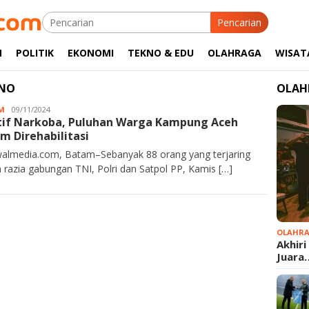
Pencarian
M
POLITIK
EKONOMI
TEKNO & EDU
OLAHRAGA
WISAT
ONO
OLAH
M
JA
09/11/2024
tif Narkoba, Puluhan Warga Kampung Aceh
Rahim
m Direhabilitasi
almedia.com, Batam–Sebanyak 88 orang yang terjaring
 razia gabungan TNI, Polri dan Satpol PP, Kamis […]
OLAHR
Akhiri
Juara