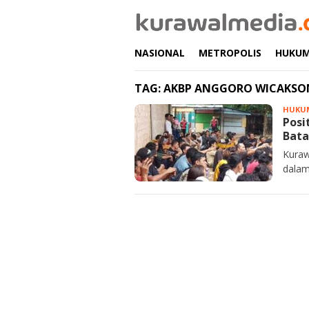
Loncat
ke
konten
NASIONAL
METROPOLIS
HUKU
TAG:
AKBP ANGGORO WICAKS
HUKU
Posi
Bata
Kuraw
dalam