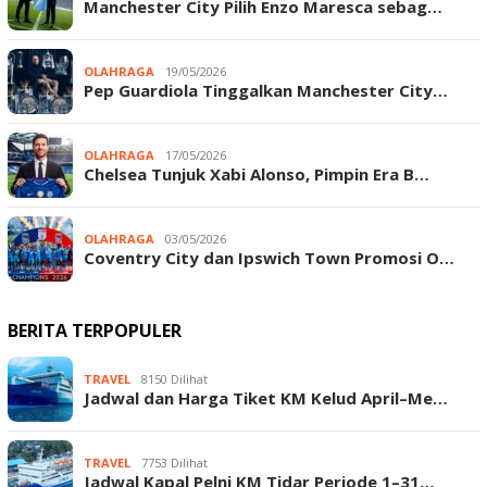
Manchester City Pilih Enzo Maresca sebag…
OLAHRAGA
19/05/2026
Pep Guardiola Tinggalkan Manchester City…
OLAHRAGA
17/05/2026
Chelsea Tunjuk Xabi Alonso, Pimpin Era B…
OLAHRAGA
03/05/2026
Coventry City dan Ipswich Town Promosi O…
BERITA TERPOPULER
TRAVEL
8150 Dilihat
Jadwal dan Harga Tiket KM Kelud April–Me…
TRAVEL
7753 Dilihat
Jadwal Kapal Pelni KM Tidar Periode 1–31…