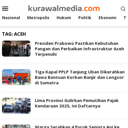
Loncat
Menu
ke
Mobile
konten
Nasional
Metropolis
Hukum
Politik
Ekonomi
T
TAG:
ACEH
Presiden Prabowo Pastikan Kebutuhan
Pangan dan Perbaikan Infrastruktur Aceh
Terpenuhi
Tiga Kapal PPLP Tanjung Uban Dikerahkan
Bawa Bantuan Korban Banjir dan Longsor
di Sumatra
Lima Provinsi Gulirkan Pemutihan Pajak
Kendaraan 2025, Ini Daftarnya
Warga Serahkan 4 Pucuk Senjata Api ke