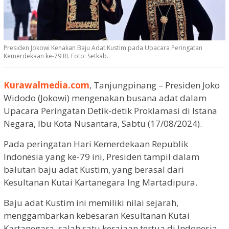
Presiden Jokowi Kenakan Baju Adat Kustim pada Upacara Peringatan
Kemerdekaan ke-79 RI. Foto: Setkab.
Kurawalmedia.com
, Tanjungpinang – Presiden Joko
Widodo (Jokowi) mengenakan busana adat dalam
Upacara Peringatan Detik-detik Proklamasi di Istana
Negara, Ibu Kota Nusantara, Sabtu (17/08/2024).
Pada peringatan Hari Kemerdekaan Republik
Indonesia yang ke-79 ini, Presiden tampil dalam
balutan baju adat Kustim, yang berasal dari
Kesultanan Kutai Kartanegara Ing Martadipura.
Baju adat Kustim ini memiliki nilai sejarah,
menggambarkan kebesaran Kesultanan Kutai
Kartanegara, salah satu kerajaan tertua di Indonesia