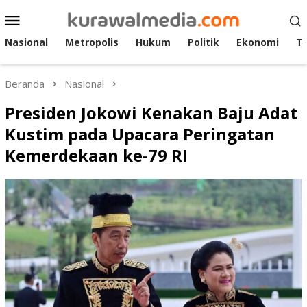
Loncat
Menu
ke
Mobile
konten
Nasional
Metropolis
Hukum
Politik
Ekonomi
T
Beranda
Nasional
Presiden Jokowi Kenakan Baju Adat
Kustim pada Upacara Peringatan
Kemerdekaan ke-79 RI