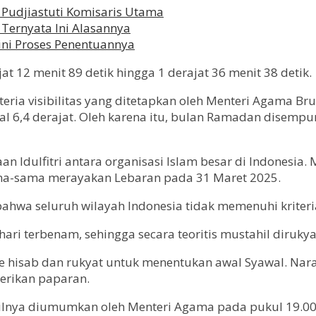
i Pudjiastuti Komisaris Utama
 Ternyata Ini Alasannya
egini Proses Penentuannya
at 12 menit 89 detik hingga 1 derajat 36 menit 38 detik.
teria visibilitas yang ditetapkan oleh Menteri Agama Br
imal 6,4 derajat. Oleh karena itu, bulan Ramadan disemp
an Idulfitri antara organisasi Islam besar di Indone
ma-sama merayakan Lebaran pada 31 Maret 2025.
hwa seluruh wilayah Indonesia tidak memenuhi kriter
ari terbenam, sehingga secara teoritis mustahil dirukyat
e hisab dan rukyat untuk menentukan awal Syawal. Nar
erikan paparan.
hasilnya diumumkan oleh Menteri Agama pada pukul 19.00