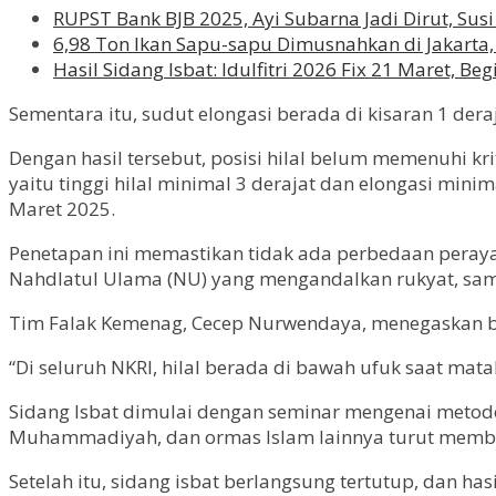
RUPST Bank BJB 2025, Ayi Subarna Jadi Dirut, Sus
6,98 Ton Ikan Sapu-sapu Dimusnahkan di Jakarta,
Hasil Sidang Isbat: Idulfitri 2026 Fix 21 Maret, B
Sementara itu, sudut elongasi berada di kisaran 1 deraj
Dengan hasil tersebut, posisi hilal belum memenuhi kri
yaitu tinggi hilal minimal 3 derajat dan elongasi min
Maret 2025.
Penetapan ini memastikan tidak ada perbedaan peraya
Nahdlatul Ulama (NU) yang mengandalkan rukyat, sa
Tim Falak Kemenag, Cecep Nurwendaya, menegaskan ba
“Di seluruh NKRI, hilal berada di bawah ufuk saat matah
Sidang Isbat dimulai dengan seminar mengenai metod
Muhammadiyah, dan ormas Islam lainnya turut memb
Setelah itu, sidang isbat berlangsung tertutup, dan 