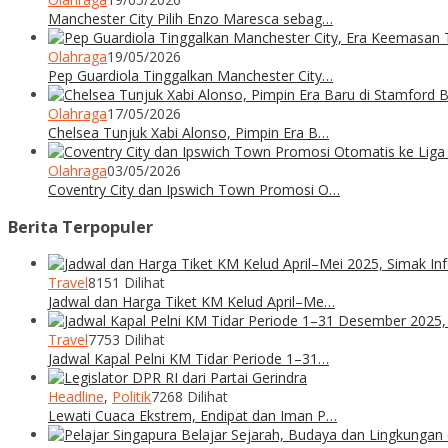
Manchester City Pilih Enzo Maresca sebag…
Olahraga
19/05/2026
Pep Guardiola Tinggalkan Manchester City…
Olahraga
17/05/2026
Chelsea Tunjuk Xabi Alonso, Pimpin Era B…
Olahraga
03/05/2026
Coventry City dan Ipswich Town Promosi O…
Berita Terpopuler
Travel
8151 Dilihat
Jadwal dan Harga Tiket KM Kelud April–Me…
Travel
7753 Dilihat
Jadwal Kapal Pelni KM Tidar Periode 1–31…
Headline
,
Politik
7268 Dilihat
Lewati Cuaca Ekstrem, Endipat dan Iman P…