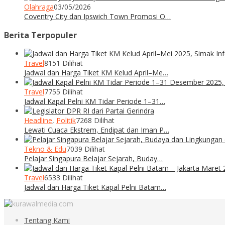
Olahraga
03/05/2026
Coventry City dan Ipswich Town Promosi O…
Berita Terpopuler
Travel
8151 Dilihat
Jadwal dan Harga Tiket KM Kelud April–Me…
Travel
7755 Dilihat
Jadwal Kapal Pelni KM Tidar Periode 1–31…
Headline
,
Politik
7268 Dilihat
Lewati Cuaca Ekstrem, Endipat dan Iman P…
Tekno & Edu
7039 Dilihat
Pelajar Singapura Belajar Sejarah, Buday…
Travel
6533 Dilihat
Jadwal dan Harga Tiket Kapal Pelni Batam…
Tentang Kami