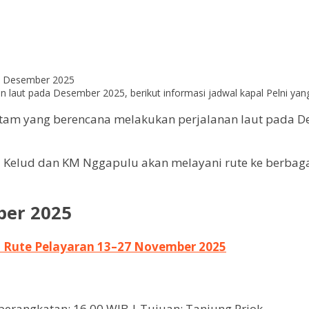
aut pada Desember 2025, berikut informasi jadwal kapal Pelni yang b
tam yang berencana melakukan perjalanan laut pada Des
 Kelud dan KM Nggapulu akan melayani rute ke berbagai
ber 2025
n Rute Pelayaran 13–27 November 2025
berangkatan: 16.00 WIB | Tujuan: Tanjung Priok