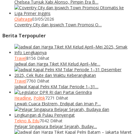
Chelsea Tunjuk Xabi Alonso, Pimpin Era B…
Olahraga
03/05/2026
Coventry City dan Ipswich Town Promosi O…
Berita Terpopuler
Travel
8156 Dilihat
Jadwal dan Harga Tiket KM Kelud April–Me…
Travel
7760 Dilihat
Jadwal Kapal Pelni KM Tidar Periode 1–31…
Headline
,
Politik
7271 Dilihat
Lewati Cuaca Ekstrem, Endipat dan Iman P…
Tekno & Edu
7042 Dilihat
Pelajar Singapura Belajar Sejarah, Buday…