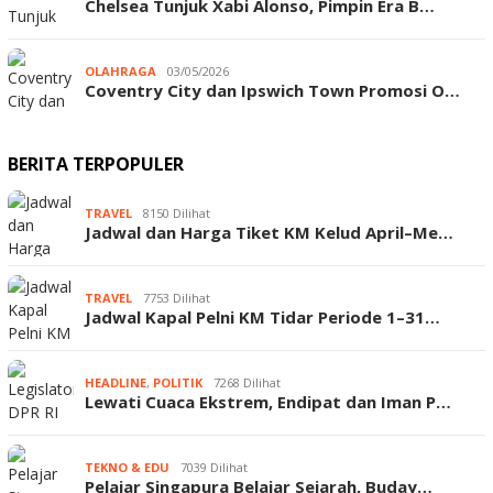
Chelsea Tunjuk Xabi Alonso, Pimpin Era B…
OLAHRAGA
03/05/2026
Coventry City dan Ipswich Town Promosi O…
BERITA TERPOPULER
TRAVEL
8150 Dilihat
Jadwal dan Harga Tiket KM Kelud April–Me…
TRAVEL
7753 Dilihat
Jadwal Kapal Pelni KM Tidar Periode 1–31…
HEADLINE
,
POLITIK
7268 Dilihat
Lewati Cuaca Ekstrem, Endipat dan Iman P…
TEKNO & EDU
7039 Dilihat
Pelajar Singapura Belajar Sejarah, Buday…