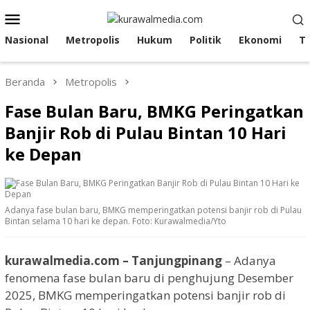
Loncat
Menu
ke
Mobile
konten
Nasional
Metropolis
Hukum
Politik
Ekonomi
T
Beranda
Metropolis
Fase Bulan Baru, BMKG Peringatkan
Banjir Rob di Pulau Bintan 10 Hari
ke Depan
Adanya fase bulan baru, BMKG memperingatkan potensi banjir rob di Pulau
Bintan selama 10 hari ke depan. Foto: Kurawalmedia/Yto
kurawalmedia.com – Tanjungpinang
– Adanya
fenomena fase bulan baru di penghujung Desember
2025, BMKG memperingatkan potensi banjir rob di