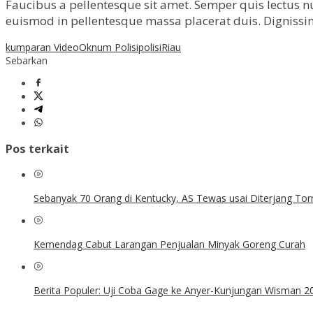
Faucibus a pellentesque sit amet. Semper quis lectus nu
euismod in pellentesque massa placerat duis. Dignissim
kumparan Video
Oknum Polisi
polisi
Riau
Sebarkan
Pos terkait
Sebanyak 70 Orang di Kentucky, AS Tewas usai Diterjang To
Kemendag Cabut Larangan Penjualan Minyak Goreng Curah
Berita Populer: Uji Coba Gage ke Anyer-Kunjungan Wisman 2