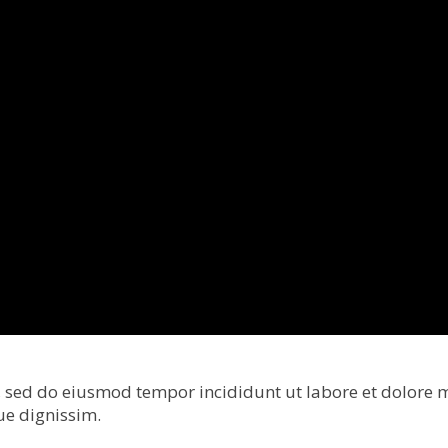
it, sed do eiusmod tempor incididunt ut labore et dolo
que dignissim.