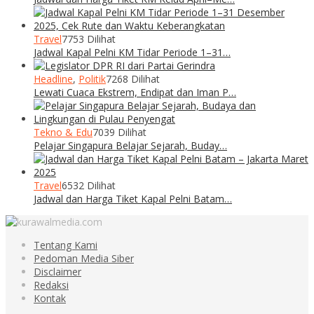
Travel
7753 Dilihat
Jadwal Kapal Pelni KM Tidar Periode 1–31…
Headline
,
Politik
7268 Dilihat
Lewati Cuaca Ekstrem, Endipat dan Iman P…
Tekno & Edu
7039 Dilihat
Pelajar Singapura Belajar Sejarah, Buday…
Travel
6532 Dilihat
Jadwal dan Harga Tiket Kapal Pelni Batam…
Tentang Kami
Pedoman Media Siber
Disclaimer
Redaksi
Kontak