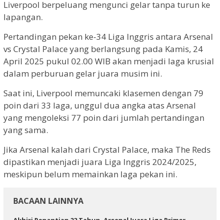
Liverpool berpeluang mengunci gelar tanpa turun ke
lapangan.
Pertandingan pekan ke-34 Liga Inggris antara Arsenal
vs Crystal Palace yang berlangsung pada Kamis, 24
April 2025 pukul 02.00 WIB akan menjadi laga krusial
dalam perburuan gelar juara musim ini.
Saat ini, Liverpool memuncaki klasemen dengan 79
poin dari 33 laga, unggul dua angka atas Arsenal
yang mengoleksi 77 poin dari jumlah pertandingan
yang sama.
Jika Arsenal kalah dari Crystal Palace, maka The Reds
dipastikan menjadi juara Liga Inggris 2024/2025,
meskipun belum memainkan laga pekan ini.
BACAAN LAINNYA
Akhiri Penantian 22 Tahun, Arsenal Juara Liga Primer