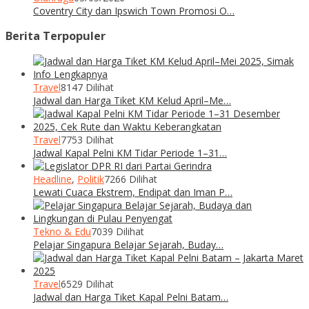
Coventry City dan Ipswich Town Promosi O…
Berita Terpopuler
Travel
8147 Dilihat
Jadwal dan Harga Tiket KM Kelud April–Me…
Travel
7753 Dilihat
Jadwal Kapal Pelni KM Tidar Periode 1–31…
Headline
,
Politik
7266 Dilihat
Lewati Cuaca Ekstrem, Endipat dan Iman P…
Tekno & Edu
7039 Dilihat
Pelajar Singapura Belajar Sejarah, Buday…
Travel
6529 Dilihat
Jadwal dan Harga Tiket Kapal Pelni Batam…