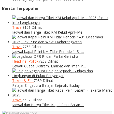
Berita Terpopuler
Travel
8151 Dilihat
Jadwal dan Harga Tiket KM Kelud April–Me…
Travel
7753 Dilihat
Jadwal Kapal Pelni KM Tidar Periode 1–31…
Headline
,
Politik
7268 Dilihat
Lewati Cuaca Ekstrem, Endipat dan Iman P…
Tekno & Edu
7039 Dilihat
Pelajar Singapura Belajar Sejarah, Buday…
Travel
6532 Dilihat
Jadwal dan Harga Tiket Kapal Pelni Batam…