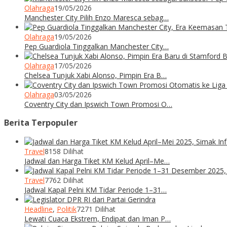
Olahraga
19/05/2026
Manchester City Pilih Enzo Maresca sebag…
Olahraga
19/05/2026
Pep Guardiola Tinggalkan Manchester City…
Olahraga
17/05/2026
Chelsea Tunjuk Xabi Alonso, Pimpin Era B…
Olahraga
03/05/2026
Coventry City dan Ipswich Town Promosi O…
Berita Terpopuler
Travel
8158 Dilihat
Jadwal dan Harga Tiket KM Kelud April–Me…
Travel
7762 Dilihat
Jadwal Kapal Pelni KM Tidar Periode 1–31…
Headline
,
Politik
7271 Dilihat
Lewati Cuaca Ekstrem, Endipat dan Iman P…