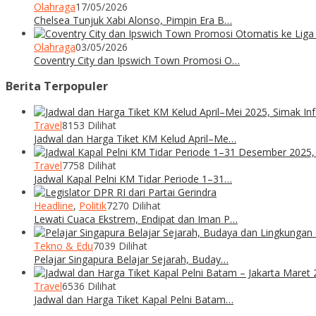
Olahraga
17/05/2026
Chelsea Tunjuk Xabi Alonso, Pimpin Era B…
Olahraga
03/05/2026
Coventry City dan Ipswich Town Promosi O…
Berita Terpopuler
Travel
8153 Dilihat
Jadwal dan Harga Tiket KM Kelud April–Me…
Travel
7758 Dilihat
Jadwal Kapal Pelni KM Tidar Periode 1–31…
Headline
,
Politik
7270 Dilihat
Lewati Cuaca Ekstrem, Endipat dan Iman P…
Tekno & Edu
7039 Dilihat
Pelajar Singapura Belajar Sejarah, Buday…
Travel
6536 Dilihat
Jadwal dan Harga Tiket Kapal Pelni Batam…