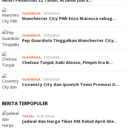
Akhiri Penantian 22 Tahun, Arsenal Juara…
OLAHRAGA
19/05/2026
Manchester City Pilih Enzo Maresca sebag…
OLAHRAGA
19/05/2026
Pep Guardiola Tinggalkan Manchester City…
OLAHRAGA
17/05/2026
Chelsea Tunjuk Xabi Alonso, Pimpin Era B…
OLAHRAGA
03/05/2026
Coventry City dan Ipswich Town Promosi O…
BERITA TERPOPULER
TRAVEL
8159 Dilihat
Jadwal dan Harga Tiket KM Kelud April–Me…