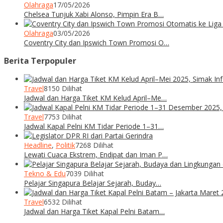
Olahraga
17/05/2026
Chelsea Tunjuk Xabi Alonso, Pimpin Era B…
Olahraga
03/05/2026
Coventry City dan Ipswich Town Promosi O…
Berita Terpopuler
Travel
8150 Dilihat
Jadwal dan Harga Tiket KM Kelud April–Me…
Travel
7753 Dilihat
Jadwal Kapal Pelni KM Tidar Periode 1–31…
Headline
,
Politik
7268 Dilihat
Lewati Cuaca Ekstrem, Endipat dan Iman P…
Tekno & Edu
7039 Dilihat
Pelajar Singapura Belajar Sejarah, Buday…
Travel
6532 Dilihat
Jadwal dan Harga Tiket Kapal Pelni Batam…