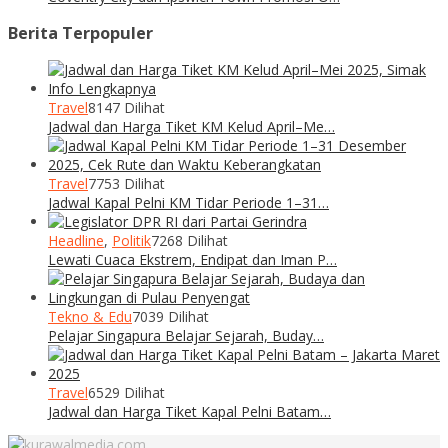
Berita Terpopuler
Travel
8147 Dilihat
Jadwal dan Harga Tiket KM Kelud April–Me…
Travel
7753 Dilihat
Jadwal Kapal Pelni KM Tidar Periode 1–31…
Headline
,
Politik
7268 Dilihat
Lewati Cuaca Ekstrem, Endipat dan Iman P…
Tekno & Edu
7039 Dilihat
Pelajar Singapura Belajar Sejarah, Buday…
Travel
6529 Dilihat
Jadwal dan Harga Tiket Kapal Pelni Batam…