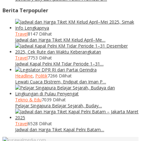
Berita Terpopuler
Travel
8147 Dilihat
Jadwal dan Harga Tiket KM Kelud April–Me…
Travel
7753 Dilihat
Jadwal Kapal Pelni KM Tidar Periode 1–31…
Headline
,
Politik
7266 Dilihat
Lewati Cuaca Ekstrem, Endipat dan Iman P…
Tekno & Edu
7039 Dilihat
Pelajar Singapura Belajar Sejarah, Buday…
Travel
6528 Dilihat
Jadwal dan Harga Tiket Kapal Pelni Batam…