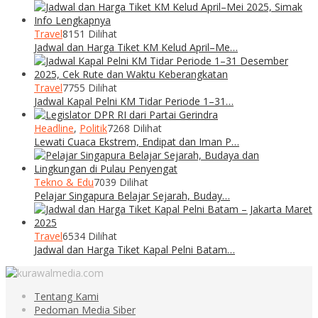
Travel
8151 Dilihat
Jadwal dan Harga Tiket KM Kelud April–Me…
Travel
7755 Dilihat
Jadwal Kapal Pelni KM Tidar Periode 1–31…
Headline
,
Politik
7268 Dilihat
Lewati Cuaca Ekstrem, Endipat dan Iman P…
Tekno & Edu
7039 Dilihat
Pelajar Singapura Belajar Sejarah, Buday…
Travel
6534 Dilihat
Jadwal dan Harga Tiket Kapal Pelni Batam…
Tentang Kami
Pedoman Media Siber