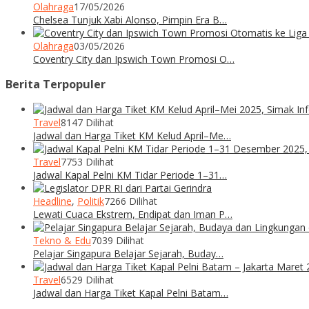
Olahraga
17/05/2026
Chelsea Tunjuk Xabi Alonso, Pimpin Era B…
Olahraga
03/05/2026
Coventry City dan Ipswich Town Promosi O…
Berita Terpopuler
Travel
8147 Dilihat
Jadwal dan Harga Tiket KM Kelud April–Me…
Travel
7753 Dilihat
Jadwal Kapal Pelni KM Tidar Periode 1–31…
Headline
,
Politik
7266 Dilihat
Lewati Cuaca Ekstrem, Endipat dan Iman P…
Tekno & Edu
7039 Dilihat
Pelajar Singapura Belajar Sejarah, Buday…
Travel
6529 Dilihat
Jadwal dan Harga Tiket Kapal Pelni Batam…