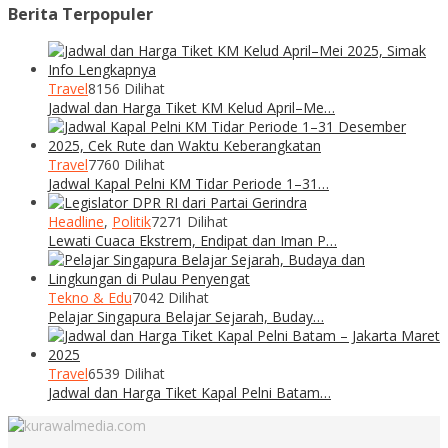
Berita Terpopuler
Travel
8156 Dilihat
Jadwal dan Harga Tiket KM Kelud April–Me…
Travel
7760 Dilihat
Jadwal Kapal Pelni KM Tidar Periode 1–31…
Headline
,
Politik
7271 Dilihat
Lewati Cuaca Ekstrem, Endipat dan Iman P…
Tekno & Edu
7042 Dilihat
Pelajar Singapura Belajar Sejarah, Buday…
Travel
6539 Dilihat
Jadwal dan Harga Tiket Kapal Pelni Batam…