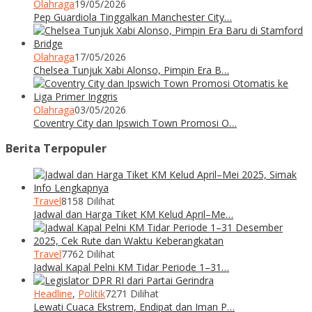
Olahraga
19/05/2026
Pep Guardiola Tinggalkan Manchester City…
Olahraga
17/05/2026
Chelsea Tunjuk Xabi Alonso, Pimpin Era B…
Olahraga
03/05/2026
Coventry City dan Ipswich Town Promosi O…
Berita Terpopuler
Travel
8158 Dilihat
Jadwal dan Harga Tiket KM Kelud April–Me…
Travel
7762 Dilihat
Jadwal Kapal Pelni KM Tidar Periode 1–31…
Headline
,
Politik
7271 Dilihat
Lewati Cuaca Ekstrem, Endipat dan Iman P…