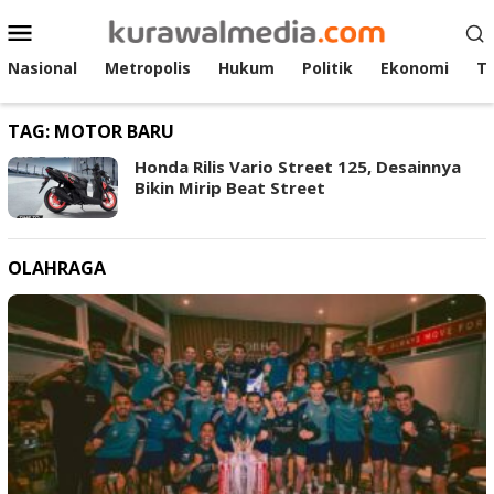
Loncat
Menu
ke
Mobile
konten
Nasional
Metropolis
Hukum
Politik
Ekonomi
T
TAG:
MOTOR BARU
Honda Rilis Vario Street 125, Desainnya
Bikin Mirip Beat Street
OLAHRAGA