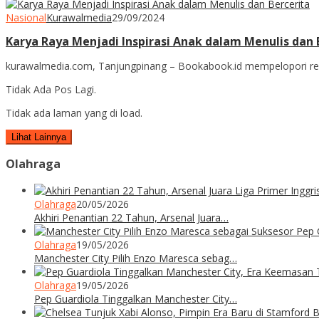
Nasional
Kurawalmedia
29/09/2024
Karya Raya Menjadi Inspirasi Anak dalam Menulis dan 
kurawalmedia.com, Tanjungpinang – Bookabook.id mempelopori revolu
Tidak Ada Pos Lagi.
Tidak ada laman yang di load.
Lihat Lainnya
Olahraga
Olahraga
20/05/2026
Akhiri Penantian 22 Tahun, Arsenal Juara…
Olahraga
19/05/2026
Manchester City Pilih Enzo Maresca sebag…
Olahraga
19/05/2026
Pep Guardiola Tinggalkan Manchester City…