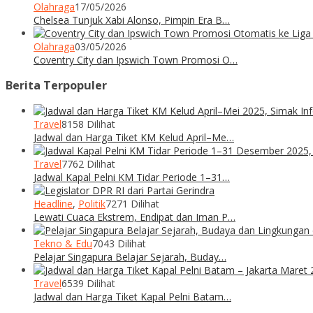
Olahraga
17/05/2026
Chelsea Tunjuk Xabi Alonso, Pimpin Era B…
Olahraga
03/05/2026
Coventry City dan Ipswich Town Promosi O…
Berita Terpopuler
Travel
8158 Dilihat
Jadwal dan Harga Tiket KM Kelud April–Me…
Travel
7762 Dilihat
Jadwal Kapal Pelni KM Tidar Periode 1–31…
Headline
,
Politik
7271 Dilihat
Lewati Cuaca Ekstrem, Endipat dan Iman P…
Tekno & Edu
7043 Dilihat
Pelajar Singapura Belajar Sejarah, Buday…
Travel
6539 Dilihat
Jadwal dan Harga Tiket Kapal Pelni Batam…