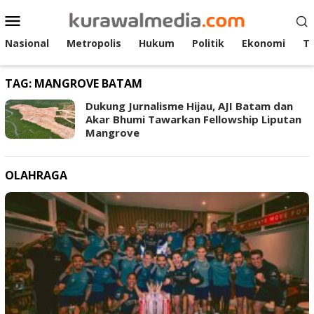
Loncat
Menu
ke
Mobile
konten
Nasional
Metropolis
Hukum
Politik
Ekonomi
T
TAG:
MANGROVE BATAM
Dukung Jurnalisme Hijau, AJI Batam dan
Akar Bhumi Tawarkan Fellowship Liputan
Mangrove
OLAHRAGA