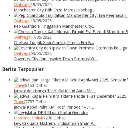
Olahraga
19/05/2026
Manchester City Pilih Enzo Maresca sebag…
Olahraga
19/05/2026
Pep Guardiola Tinggalkan Manchester City…
Olahraga
17/05/2026
Chelsea Tunjuk Xabi Alonso, Pimpin Era B…
Olahraga
03/05/2026
Coventry City dan Ipswich Town Promosi O…
Berita Terpopuler
Travel
8153 Dilihat
Jadwal dan Harga Tiket KM Kelud April–Me…
Travel
7757 Dilihat
Jadwal Kapal Pelni KM Tidar Periode 1–31…
Headline
,
Politik
7270 Dilihat
Lewati Cuaca Ekstrem, Endipat dan Iman P…