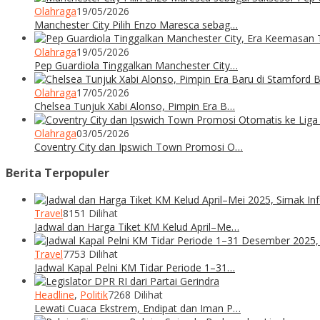
Olahraga
19/05/2026
Manchester City Pilih Enzo Maresca sebag…
Olahraga
19/05/2026
Pep Guardiola Tinggalkan Manchester City…
Olahraga
17/05/2026
Chelsea Tunjuk Xabi Alonso, Pimpin Era B…
Olahraga
03/05/2026
Coventry City dan Ipswich Town Promosi O…
Berita Terpopuler
Travel
8151 Dilihat
Jadwal dan Harga Tiket KM Kelud April–Me…
Travel
7753 Dilihat
Jadwal Kapal Pelni KM Tidar Periode 1–31…
Headline
,
Politik
7268 Dilihat
Lewati Cuaca Ekstrem, Endipat dan Iman P…