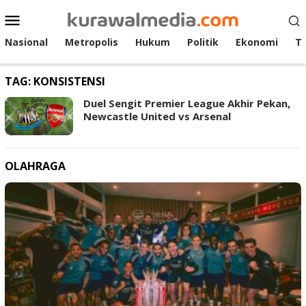
Loncat
Menu
ke
Mobile
konten
Nasional
Metropolis
Hukum
Politik
Ekonomi
T
TAG:
KONSISTENSI
Duel Sengit Premier League Akhir Pekan,
Newcastle United vs Arsenal
OLAHRAGA