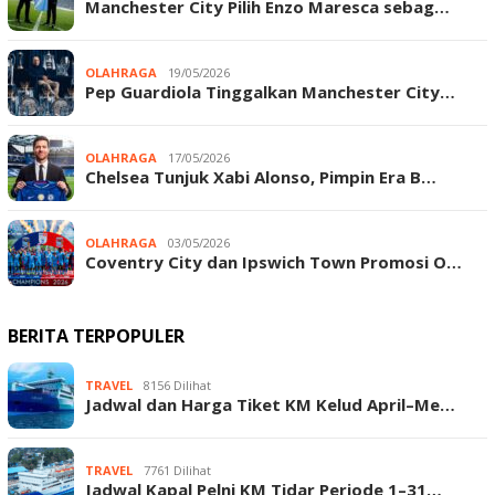
Manchester City Pilih Enzo Maresca sebag…
OLAHRAGA
19/05/2026
Pep Guardiola Tinggalkan Manchester City…
OLAHRAGA
17/05/2026
Chelsea Tunjuk Xabi Alonso, Pimpin Era B…
OLAHRAGA
03/05/2026
Coventry City dan Ipswich Town Promosi O…
BERITA TERPOPULER
TRAVEL
8156 Dilihat
Jadwal dan Harga Tiket KM Kelud April–Me…
TRAVEL
7761 Dilihat
Jadwal Kapal Pelni KM Tidar Periode 1–31…