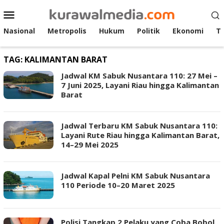
Loncat
Menu
ke
Mobile
konten
Nasional
Metropolis
Hukum
Politik
Ekonomi
T
TAG:
KALIMANTAN BARAT
Jadwal KM Sabuk Nusantara 110: 27 Mei –
7 Juni 2025, Layani Riau hingga Kalimantan
Barat
Jadwal Terbaru KM Sabuk Nusantara 110:
Layani Rute Riau hingga Kalimantan Barat,
14–29 Mei 2025
Jadwal Kapal Pelni KM Sabuk Nusantara
110 Periode 10–20 Maret 2025
Polisi Tangkap 2 Pelaku yang Coba Bobol