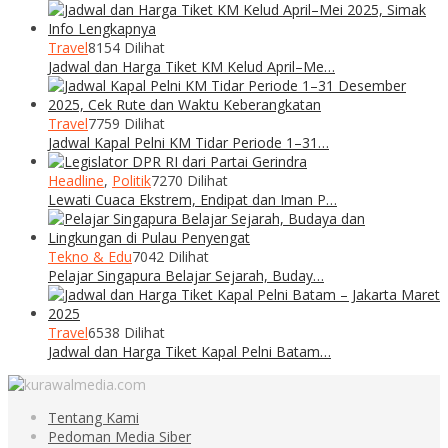
Travel
8154 Dilihat
Jadwal dan Harga Tiket KM Kelud April–Me…
Travel
7759 Dilihat
Jadwal Kapal Pelni KM Tidar Periode 1–31…
Headline
,
Politik
7270 Dilihat
Lewati Cuaca Ekstrem, Endipat dan Iman P…
Tekno & Edu
7042 Dilihat
Pelajar Singapura Belajar Sejarah, Buday…
Travel
6538 Dilihat
Jadwal dan Harga Tiket Kapal Pelni Batam…
Tentang Kami
Pedoman Media Siber