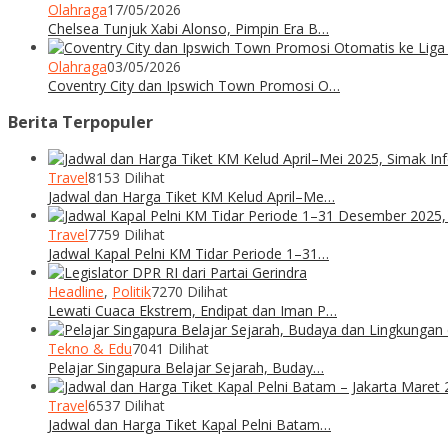
Olahraga
17/05/2026
Chelsea Tunjuk Xabi Alonso, Pimpin Era B…
Olahraga
03/05/2026
Coventry City dan Ipswich Town Promosi O…
Berita Terpopuler
Travel
8153 Dilihat
Jadwal dan Harga Tiket KM Kelud April–Me…
Travel
7759 Dilihat
Jadwal Kapal Pelni KM Tidar Periode 1–31…
Headline
,
Politik
7270 Dilihat
Lewati Cuaca Ekstrem, Endipat dan Iman P…
Tekno & Edu
7041 Dilihat
Pelajar Singapura Belajar Sejarah, Buday…
Travel
6537 Dilihat
Jadwal dan Harga Tiket Kapal Pelni Batam…