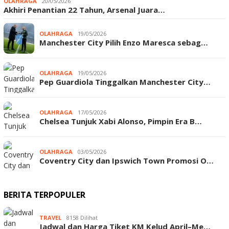
OLAHRAGA
20/05/2026
Akhiri Penantian 22 Tahun, Arsenal Juara…
OLAHRAGA
19/05/2026
Manchester City Pilih Enzo Maresca sebag…
OLAHRAGA
19/05/2026
Pep Guardiola Tinggalkan Manchester City…
OLAHRAGA
17/05/2026
Chelsea Tunjuk Xabi Alonso, Pimpin Era B…
OLAHRAGA
03/05/2026
Coventry City dan Ipswich Town Promosi O…
BERITA TERPOPULER
TRAVEL
8158 Dilihat
Jadwal dan Harga Tiket KM Kelud April–Me…