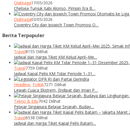
Olahraga
17/05/2026
Chelsea Tunjuk Xabi Alonso, Pimpin Era B…
Olahraga
03/05/2026
Coventry City dan Ipswich Town Promosi O…
Berita Terpopuler
Travel
8155 Dilihat
Jadwal dan Harga Tiket KM Kelud April–Me…
Travel
7759 Dilihat
Jadwal Kapal Pelni KM Tidar Periode 1–31…
Headline
,
Politik
7271 Dilihat
Lewati Cuaca Ekstrem, Endipat dan Iman P…
Tekno & Edu
7042 Dilihat
Pelajar Singapura Belajar Sejarah, Buday…
Travel
6538 Dilihat
Jadwal dan Harga Tiket Kapal Pelni Batam…