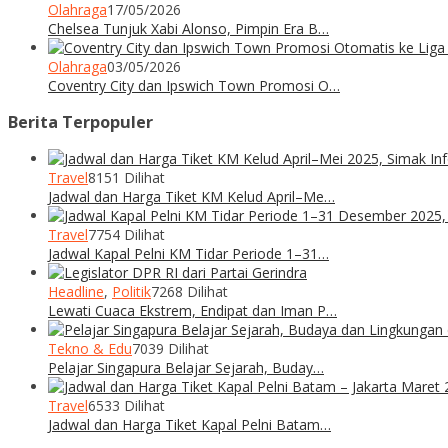
Olahraga
17/05/2026
Chelsea Tunjuk Xabi Alonso, Pimpin Era B…
Olahraga
03/05/2026
Coventry City dan Ipswich Town Promosi O…
Berita Terpopuler
Travel
8151 Dilihat
Jadwal dan Harga Tiket KM Kelud April–Me…
Travel
7754 Dilihat
Jadwal Kapal Pelni KM Tidar Periode 1–31…
Headline
,
Politik
7268 Dilihat
Lewati Cuaca Ekstrem, Endipat dan Iman P…
Tekno & Edu
7039 Dilihat
Pelajar Singapura Belajar Sejarah, Buday…
Travel
6533 Dilihat
Jadwal dan Harga Tiket Kapal Pelni Batam…