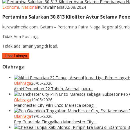
Ekonomi
,
Nasional
Kurawalmedia
02/08/2024
Pertamina Salurkan 30,813 Kiloliter Avtur Selama Pen
kurawalmedia.com, Batam – Pertamina Patra Niaga Regional Sumba
Tidak Ada Pos Lagi.
Tidak ada laman yang di load.
Lihat Lainnya
Olahraga
Olahraga
20/05/2026
Akhiri Penantian 22 Tahun, Arsenal Juara…
Olahraga
19/05/2026
Manchester City Pilih Enzo Maresca sebag…
Olahraga
19/05/2026
Pep Guardiola Tinggalkan Manchester City…