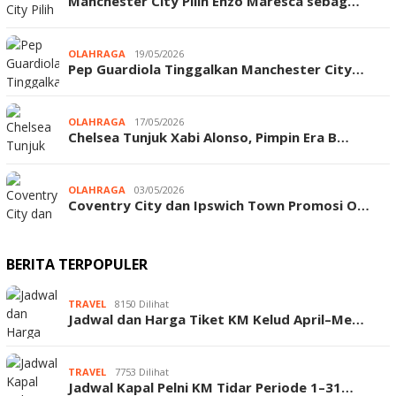
Manchester City Pilih Enzo Maresca sebag…
OLAHRAGA
19/05/2026
Pep Guardiola Tinggalkan Manchester City…
OLAHRAGA
17/05/2026
Chelsea Tunjuk Xabi Alonso, Pimpin Era B…
OLAHRAGA
03/05/2026
Coventry City dan Ipswich Town Promosi O…
BERITA TERPOPULER
TRAVEL
8150 Dilihat
Jadwal dan Harga Tiket KM Kelud April–Me…
TRAVEL
7753 Dilihat
Jadwal Kapal Pelni KM Tidar Periode 1–31…