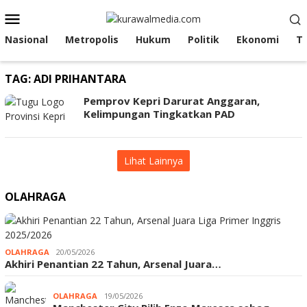
Loncat
Menu
ke
Mobile
konten
Nasional
Metropolis
Hukum
Politik
Ekonomi
T
TAG:
ADI PRIHANTARA
Pemprov Kepri Darurat Anggaran,
Kelimpungan Tingkatkan PAD
Lihat Lainnya
OLAHRAGA
OLAHRAGA
20/05/2026
Akhiri Penantian 22 Tahun, Arsenal Juara…
OLAHRAGA
19/05/2026