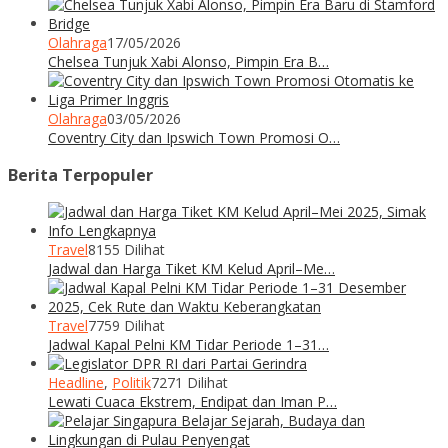
Olahraga
17/05/2026
Chelsea Tunjuk Xabi Alonso, Pimpin Era B…
Olahraga
03/05/2026
Coventry City dan Ipswich Town Promosi O…
Berita Terpopuler
Travel
8155 Dilihat
Jadwal dan Harga Tiket KM Kelud April–Me…
Travel
7759 Dilihat
Jadwal Kapal Pelni KM Tidar Periode 1–31…
Headline
,
Politik
7271 Dilihat
Lewati Cuaca Ekstrem, Endipat dan Iman P…