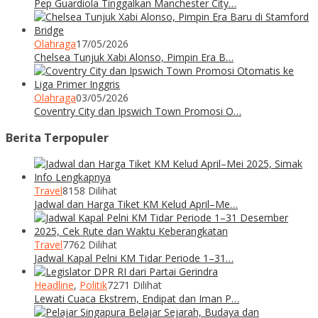
Pep Guardiola Tinggalkan Manchester City…
Olahraga
17/05/2026
Chelsea Tunjuk Xabi Alonso, Pimpin Era B…
Olahraga
03/05/2026
Coventry City dan Ipswich Town Promosi O…
Berita Terpopuler
Travel
8158 Dilihat
Jadwal dan Harga Tiket KM Kelud April–Me…
Travel
7762 Dilihat
Jadwal Kapal Pelni KM Tidar Periode 1–31…
Headline
,
Politik
7271 Dilihat
Lewati Cuaca Ekstrem, Endipat dan Iman P…