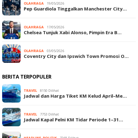
OLAHRAGA
19/05/2026
Pep Guardiola Tinggalkan Manchester City…
OLAHRAGA
17/05/2026
Chelsea Tunjuk Xabi Alonso, Pimpin Era B…
OLAHRAGA
03/05/2026
Coventry City dan Ipswich Town Promosi O…
BERITA TERPOPULER
TRAVEL
8150 Dilihat
Jadwal dan Harga Tiket KM Kelud April–Me…
TRAVEL
7753 Dilihat
Jadwal Kapal Pelni KM Tidar Periode 1–31…
HEADLINE
,
POLITIK
7268 Dilihat