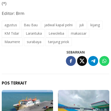
(*)
Editor: Brm
agustus
Bau Bau
jadwal kapal pelni
juli
kijang
KM Tidar
Larantuka
Lewoleba
makassar
Maumere
surabaya
tanjung priok
SEBARKAN
POS TERKAIT