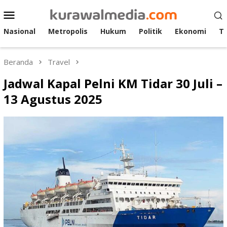
Loncat
Menu
ke
Mobile
konten
Nasional
Metropolis
Hukum
Politik
Ekonomi
T
Beranda
Travel
Jadwal Kapal Pelni KM Tidar 30 Juli –
13 Agustus 2025