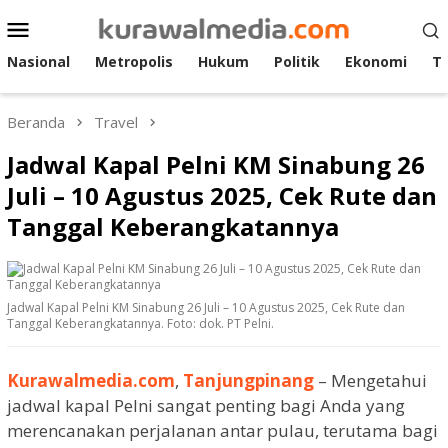
Loncat
Menu
ke
Mobile
konten
Nasional
Metropolis
Hukum
Politik
Ekonomi
T
Beranda
Travel
Jadwal Kapal Pelni KM Sinabung 26
Juli – 10 Agustus 2025, Cek Rute dan
Tanggal Keberangkatannya
Jadwal Kapal Pelni KM Sinabung 26 Juli – 10 Agustus 2025, Cek Rute dan
Tanggal Keberangkatannya. Foto: dok. PT Pelni.
Kurawalmedia.com
,
Tanjungpinang
– Mengetahui
jadwal kapal Pelni sangat penting bagi Anda yang
merencanakan perjalanan antar pulau, terutama bagi