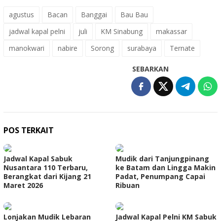
agustus
Bacan
Banggai
Bau Bau
jadwal kapal pelni
juli
KM Sinabung
makassar
manokwari
nabire
Sorong
surabaya
Ternate
SEBARKAN
POS TERKAIT
Jadwal Kapal Sabuk
Mudik dari Tanjungpinang
Nusantara 110 Terbaru,
ke Batam dan Lingga Makin
Berangkat dari Kijang 21
Padat, Penumpang Capai
Maret 2026
Ribuan
Lonjakan Mudik Lebaran
Jadwal Kapal Pelni KM Sabuk