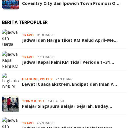
Coventry City dan Ipswich Town Promosi O…
BERITA TERPOPULER
TRAVEL
8158 Dilihat
Jadwal dan Harga Tiket KM Kelud April–Me…
TRAVEL
7763 Dilihat
Jadwal Kapal Pelni KM Tidar Periode 1–31…
HEADLINE
,
POLITIK
7271 Dilihat
Lewati Cuaca Ekstrem, Endipat dan Iman P…
TEKNO & EDU
7043 Dilihat
Pelajar Singapura Belajar Sejarah, Buday…
TRAVEL
6539 Dilihat