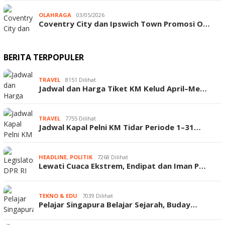
OLAHRAGA
03/05/2026
Coventry City dan Ipswich Town Promosi O…
BERITA TERPOPULER
TRAVEL
8151 Dilihat
Jadwal dan Harga Tiket KM Kelud April–Me…
TRAVEL
7755 Dilihat
Jadwal Kapal Pelni KM Tidar Periode 1–31…
HEADLINE
,
POLITIK
7268 Dilihat
Lewati Cuaca Ekstrem, Endipat dan Iman P…
TEKNO & EDU
7039 Dilihat
Pelajar Singapura Belajar Sejarah, Buday…