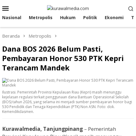
Loncat
Menu
ke
Mobile
konten
Nasional
Metropolis
Hukum
Politik
Ekonomi
T
Beranda
Metropolis
Dana BOS 2026 Belum Pasti,
Pembayaran Honor 530 PTK Kepri
Terancam Mandek
Ilustrasi. Pemerintah Provinsi Kepulauan Riau (Kepri) masih menunggu
kejelasan regulasi terkait penggunaan dana Bantuan Operasional Sekolah
(BOS) tahun 2026, yang selama ini menjadi sumber pembayaran honor bagi
530 Pendidik dan Tenaga Kependidikan (PTK) Non ASN. Foto: dok.
Kemendikdasmen.
Kurawalmedia, Tanjungpinang
– Pemerintah