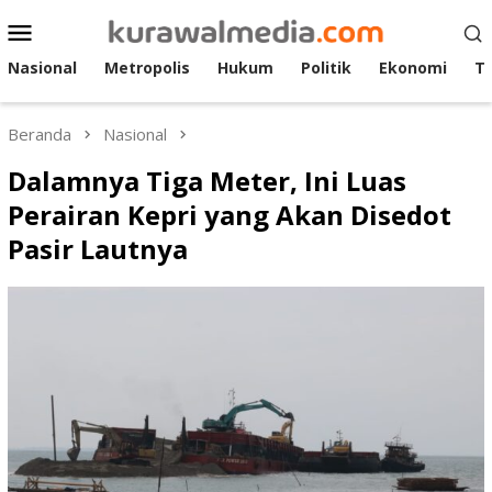
Loncat
Menu
ke
Mobile
konten
Nasional
Metropolis
Hukum
Politik
Ekonomi
T
Beranda
Nasional
Dalamnya Tiga Meter, Ini Luas
Perairan Kepri yang Akan Disedot
Pasir Lautnya