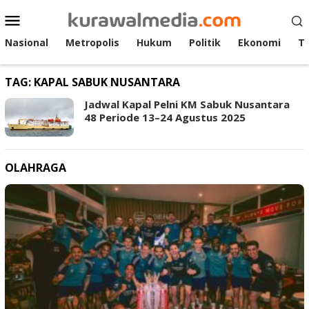
Loncat
Menu
ke
Mobile
konten
Nasional
Metropolis
Hukum
Politik
Ekonomi
T
TAG:
KAPAL SABUK NUSANTARA
Jadwal Kapal Pelni KM Sabuk Nusantara
48 Periode 13–24 Agustus 2025
OLAHRAGA