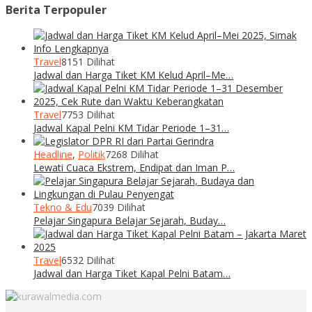
Berita Terpopuler
Travel
8151 Dilihat
Jadwal dan Harga Tiket KM Kelud April–Me…
Travel
7753 Dilihat
Jadwal Kapal Pelni KM Tidar Periode 1–31…
Headline
,
Politik
7268 Dilihat
Lewati Cuaca Ekstrem, Endipat dan Iman P…
Tekno & Edu
7039 Dilihat
Pelajar Singapura Belajar Sejarah, Buday…
Travel
6532 Dilihat
Jadwal dan Harga Tiket Kapal Pelni Batam…