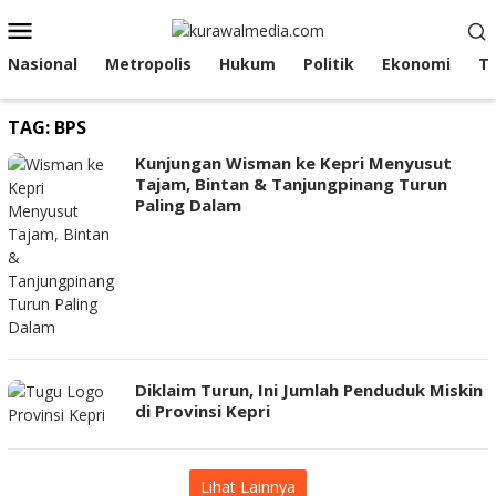
Loncat
Menu
ke
Mobile
konten
Nasional
Metropolis
Hukum
Politik
Ekonomi
T
TAG:
BPS
Kunjungan Wisman ke Kepri Menyusut
Tajam, Bintan & Tanjungpinang Turun
Paling Dalam
Diklaim Turun, Ini Jumlah Penduduk Miskin
di Provinsi Kepri
Lihat Lainnya