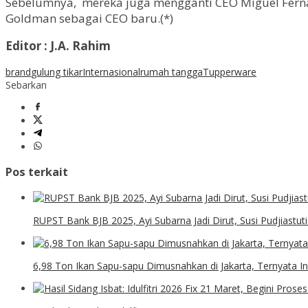
Sebelumnya, mereka juga mengganti CEO Miguel Fern
Goldman sebagai CEO baru.(*)
Editor : J.A. Rahim
brand
gulung tikar
Internasional
rumah tangga
Tupperware
Sebarkan
Pos terkait
RUPST Bank BJB 2025, Ayi Subarna Jadi Dirut, Susi Pudjiastu
6,98 Ton Ikan Sapu-sapu Dimusnahkan di Jakarta, Ternyata In