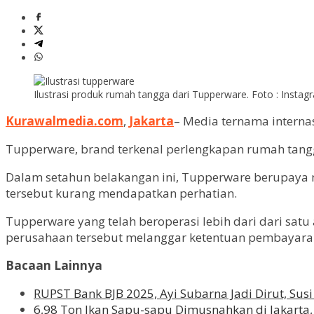
Ilustrasi produk rumah tangga dari Tupperware. Foto : Inst
Kurawalmedia.com
,
Jakarta
– Media ternama internas
Tupperware, brand terkenal perlengkapan rumah tangg
Dalam setahun belakangan ini, Tupperware berupaya 
tersebut kurang mendapatkan perhatian.
Tupperware yang telah beroperasi lebih dari dari sa
perusahaan tersebut melanggar ketentuan pembayara
Bacaan Lainnya
RUPST Bank BJB 2025, Ayi Subarna Jadi Dirut, Sus
6,98 Ton Ikan Sapu-sapu Dimusnahkan di Jakarta,