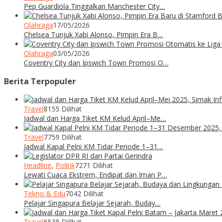
Pep Guardiola Tinggalkan Manchester City…
Olahraga
17/05/2026
Chelsea Tunjuk Xabi Alonso, Pimpin Era B…
Olahraga
03/05/2026
Coventry City dan Ipswich Town Promosi O…
Berita Terpopuler
Travel
8155 Dilihat
Jadwal dan Harga Tiket KM Kelud April–Me…
Travel
7759 Dilihat
Jadwal Kapal Pelni KM Tidar Periode 1–31…
Headline
,
Politik
7271 Dilihat
Lewati Cuaca Ekstrem, Endipat dan Iman P…
Tekno & Edu
7042 Dilihat
Pelajar Singapura Belajar Sejarah, Buday…
Travel
6538 Dilihat