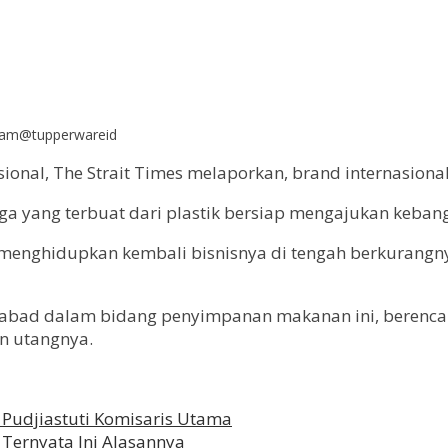
agram@tupperwareid
ional, The Strait Times melaporkan, brand internasional
a yang terbuat dari plastik bersiap mengajukan keban
menghidupkan kembali bisnisnya di tengah berkurangn
tu abad dalam bidang penyimpanan makanan ini, berenc
n utangnya.
i Pudjiastuti Komisaris Utama
 Ternyata Ini Alasannya