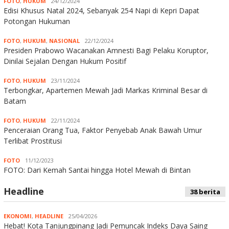
FOTO
,
HUKUM
24/12/2024
Edisi Khusus Natal 2024, Sebanyak 254 Napi di Kepri Dapat
Potongan Hukuman
FOTO
,
HUKUM
,
NASIONAL
22/12/2024
Presiden Prabowo Wacanakan Amnesti Bagi Pelaku Koruptor,
Dinilai Sejalan Dengan Hukum Positif
FOTO
,
HUKUM
23/11/2024
Terbongkar, Apartemen Mewah Jadi Markas Kriminal Besar di
Batam
FOTO
,
HUKUM
22/11/2024
Penceraian Orang Tua, Faktor Penyebab Anak Bawah Umur
Terlibat Prostitusi
FOTO
11/12/2023
FOTO: Dari Kemah Santai hingga Hotel Mewah di Bintan
Headline
38 berita
EKONOMI
,
HEADLINE
25/04/2026
Hebat! Kota Tanjungpinang Jadi Pemuncak Indeks Daya Saing