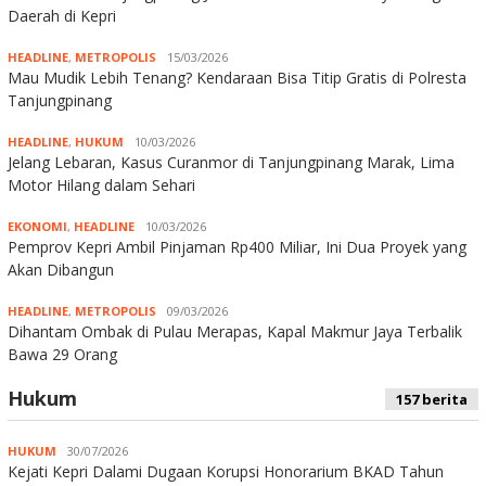
Daerah di Kepri
HEADLINE
,
METROPOLIS
15/03/2026
Mau Mudik Lebih Tenang? Kendaraan Bisa Titip Gratis di Polresta
Tanjungpinang
HEADLINE
,
HUKUM
10/03/2026
Jelang Lebaran, Kasus Curanmor di Tanjungpinang Marak, Lima
Motor Hilang dalam Sehari
EKONOMI
,
HEADLINE
10/03/2026
Pemprov Kepri Ambil Pinjaman Rp400 Miliar, Ini Dua Proyek yang
Akan Dibangun
HEADLINE
,
METROPOLIS
09/03/2026
Dihantam Ombak di Pulau Merapas, Kapal Makmur Jaya Terbalik
Bawa 29 Orang
Hukum
157 berita
HUKUM
30/07/2026
Kejati Kepri Dalami Dugaan Korupsi Honorarium BKAD Tahun