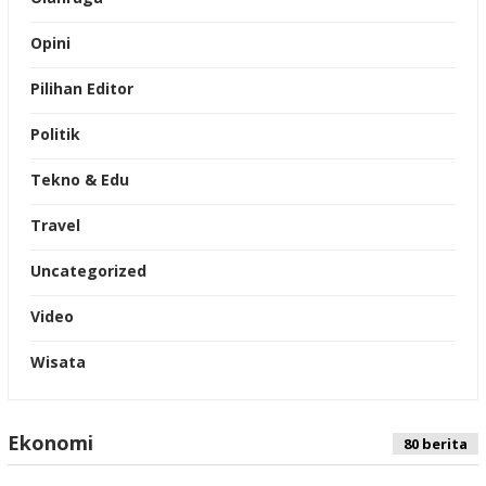
Opini
Pilihan Editor
Politik
Tekno & Edu
Travel
Uncategorized
Video
Wisata
Ekonomi
Indeks
80 berita