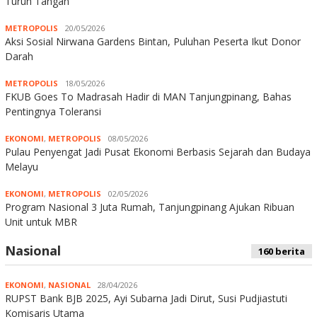
Turun Tangan
METROPOLIS
20/05/2026
Aksi Sosial Nirwana Gardens Bintan, Puluhan Peserta Ikut Donor
Darah
METROPOLIS
18/05/2026
FKUB Goes To Madrasah Hadir di MAN Tanjungpinang, Bahas
Pentingnya Toleransi
EKONOMI
,
METROPOLIS
08/05/2026
Pulau Penyengat Jadi Pusat Ekonomi Berbasis Sejarah dan Budaya
Melayu
EKONOMI
,
METROPOLIS
02/05/2026
Program Nasional 3 Juta Rumah, Tanjungpinang Ajukan Ribuan
Unit untuk MBR
Nasional
160 berita
EKONOMI
,
NASIONAL
28/04/2026
RUPST Bank BJB 2025, Ayi Subarna Jadi Dirut, Susi Pudjiastuti
Komisaris Utama