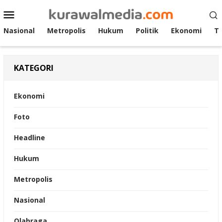
Loncat
Menu
ke
Mobile
konten
Nasional
Metropolis
Hukum
Politik
Ekonomi
T
KATEGORI
Ekonomi
Foto
Headline
Hukum
Metropolis
Nasional
Olahraga